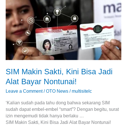
Makin
Sakti,
Kini
Bisa
Jadi
Alat
Bayar
Nontunai!
SIM Makin Sakti, Kini Bisa Jadi
Alat Bayar Nontunai!
Leave a Comment
/
OTO News
/
multisitelc
‘Kalian sudah pada tahu dong bahwa sekarang SIM
sudah dapat embel-embel “smart”? Dengan begitu, surat
izin mengemudi tidak hanya berlaku …
SIM Makin Sakti, Kini Bisa Jadi Alat Bayar Nontunai!