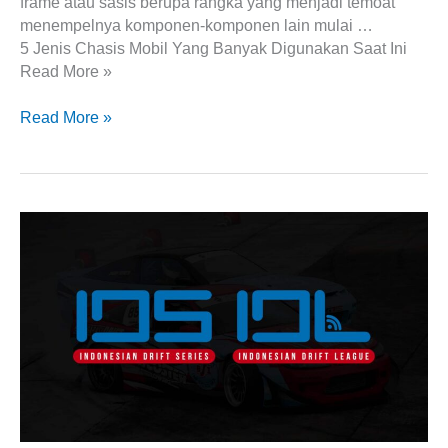
frame atau sasis berupa rangka yang menjadi temoat
menempelnya komponen-komponen lain mulai …
5 Jenis Chasis Mobil Yang Banyak Digunakan Saat Ini
Read More »
Read More »
IDS
dan
IDL
Bangkitkan
Scene
Kompetitif
Drift
di
Indonesia