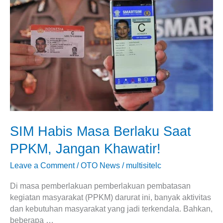
Masa
Berlaku
Saat
PPKM,
Jangan
Khawatir!
SIM Habis Masa Berlaku Saat
PPKM, Jangan Khawatir!
Leave a Comment
/
OTO News
/
multisitelc
Di masa pemberlakuan pemberlakuan pembatasan
kegiatan masyarakat (PPKM) darurat ini, banyak aktivitas
dan kebutuhan masyarakat yang jadi terkendala. Bahkan,
beberapa …