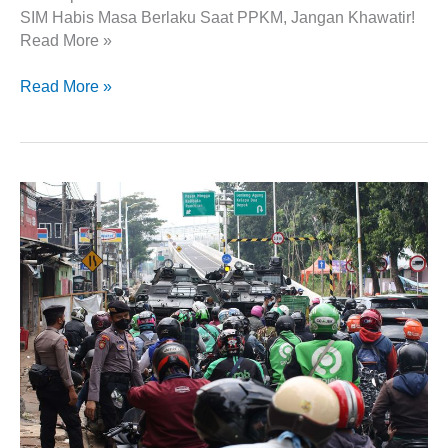
SIM Habis Masa Berlaku Saat PPKM, Jangan Khawatir!
Read More »
Read More »
Mulai
Sekarang,
Ojol
dan
Kurir
Boleh
Lewat
Pos
Penyekatan
PPKM
Darurat