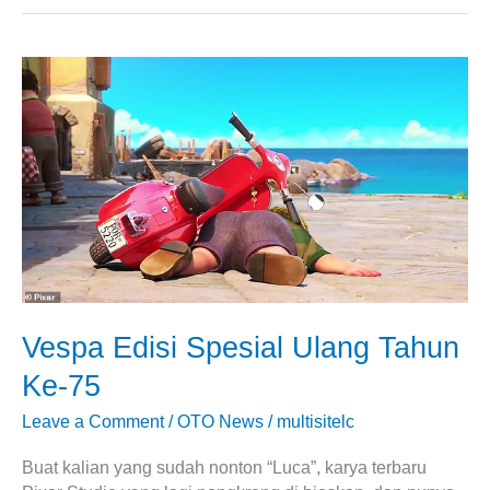
Vespa
Edisi
Spesial
Ulang
Tahun
Ke-
75
Vespa Edisi Spesial Ulang Tahun
Ke-75
Leave a Comment
/
OTO News
/
multisitelc
Buat kalian yang sudah nonton “Luca”, karya terbaru