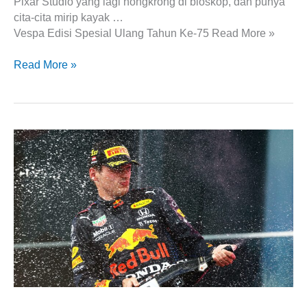
Pixar Studio yang lagi nongkrong di bioskop, dan punya
cita-cita mirip kayak …
Vespa Edisi Spesial Ulang Tahun Ke-75 Read More »
Read More »
Max
Verstappen
Tidak
Percaya
bahwa
Dirinya
Mencetak
Rekor
Baru